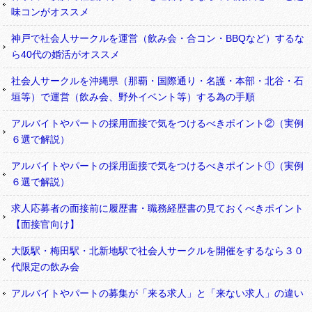
味コンがオススメ
神戸で社会人サークルを運営（飲み会・合コン・BBQなど）するな
ら40代の婚活がオススメ
社会人サークルを沖縄県（那覇・国際通り・名護・本部・北谷・石
垣等）で運営（飲み会、野外イベント等）する為の手順
アルバイトやパートの採用面接で気をつけるべきポイント②（実例
６選で解説）
アルバイトやパートの採用面接で気をつけるべきポイント①（実例
６選で解説）
求人応募者の面接前に履歴書・職務経歴書の見ておくべきポイント
【面接官向け】
大阪駅・梅田駅・北新地駅で社会人サークルを開催をするなら３０
代限定の飲み会
アルバイトやパートの募集が「来る求人」と「来ない求人」の違い