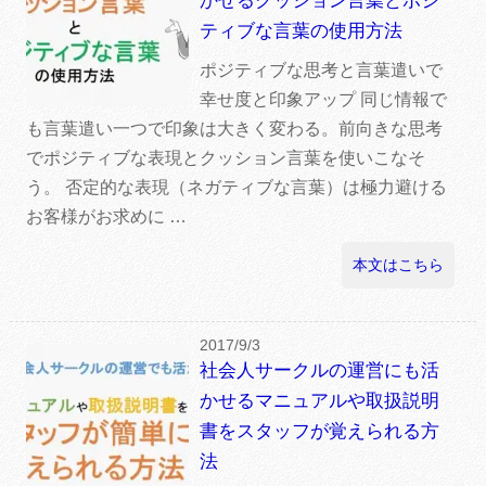
かせるクッション言葉とポジ
ティブな言葉の使用方法
ポジティブな思考と言葉遣いで
幸せ度と印象アップ 同じ情報で
も言葉遣い一つで印象は大きく変わる。前向きな思考
でポジティブな表現とクッション言葉を使いこなそ
う。 否定的な表現（ネガティブな言葉）は極力避ける
お客様がお求めに …
本文はこちら
2017/9/3
社会人サークルの運営にも活
かせるマニュアルや取扱説明
書をスタッフが覚えられる方
法