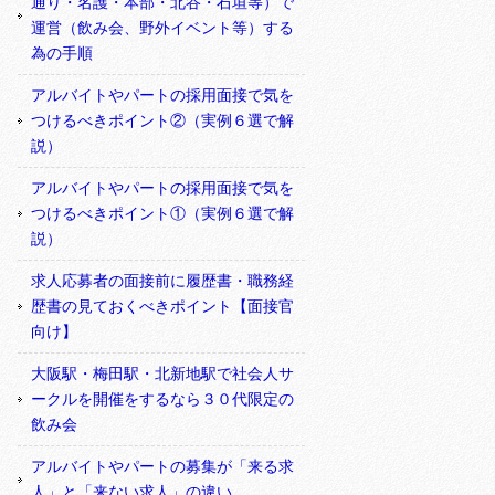
通り・名護・本部・北谷・石垣等）で
運営（飲み会、野外イベント等）する
為の手順
アルバイトやパートの採用面接で気を
つけるべきポイント②（実例６選で解
説）
アルバイトやパートの採用面接で気を
つけるべきポイント①（実例６選で解
説）
求人応募者の面接前に履歴書・職務経
歴書の見ておくべきポイント【面接官
向け】
大阪駅・梅田駅・北新地駅で社会人サ
ークルを開催をするなら３０代限定の
飲み会
アルバイトやパートの募集が「来る求
人」と「来ない求人」の違い